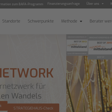
Finanzierungsanfrage
Über uns
ormation zum BAFA-Programm
Standorte
Schwerpunkte
Methode
Berater we
 NETWORK
rnetzwerk für
alen Wandels
k
STRATEGIEHAUS-Check