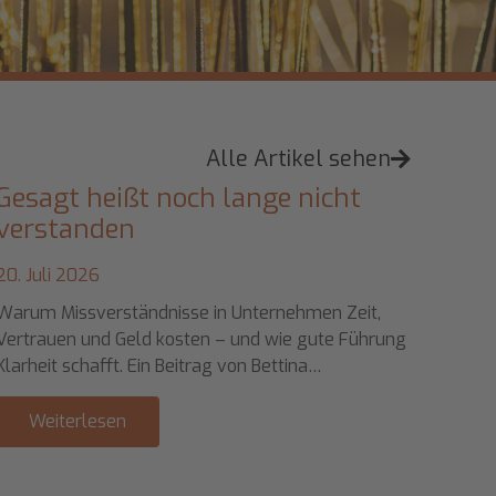
Alle Artikel sehen
nge nicht
Was ein Baum mit einer
unternehmerischen
Entscheidung gemeinsam
12. Juli 2026
ternehmen Zeit,
nd wie gute Führung
Ein Beitrag von Sascha Kugler, Alchim
n Bettina…
Management GmbH Warum die Erlöse
neuen Buches in Klimaschutz fließen 
Weiterlesen