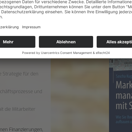
UNGEN
ich seit der Corona-
Strategie für den
schäftsprozesse und
 die Mitarbeiter
en Finanzierungen,