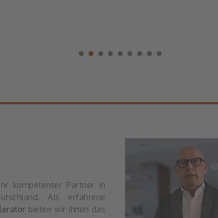
1
2
3
4
5
6
Ihr kompetenter Partner in
utschland. Als erfahrene
lerator
bieten wir Ihnen das