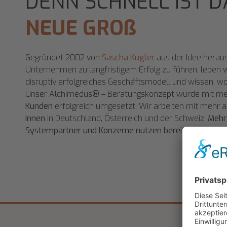
DENN SCHNELL IST D
NEUE GROß
Gegründet 2002 von
Sascha Kugler
aus der Idee herau
Unternehmen zu langfristigem Erfolg zu führen, leben w
disruptiv erfolgreiches Geschäftsmodell und wissen, wo
Unser Alchimedus® – Beratungskonzept wurde mit me
Kunden
erfolgreich umgesetzt. Wir arbeiten mit mehr 
innen
in Deutschland, Österreich und der Schweiz.
Mehr
Systempartner und Konzerne nutzen bereits
Alchime