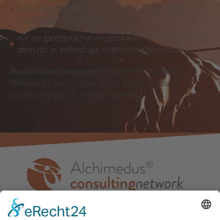
Unternehmen selbst entstehen und zwar bei der
Führung und den Mitarbeitern.
nur ein ganzheitlicher Ansatz kann eine Lösung bieten,
denn nur er erfasst alle Kräfte im Unternehmen.
Zusätzliche Leistungen:
Fördermittelberatung,
Webdesign, Micro Pages, Social Media-Nutzung,
Zertifizierungen, Trainings, Coachings
Alchimedus Management GmbH