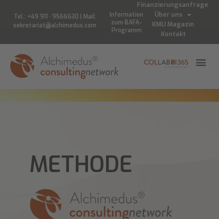
Finanzierungsanfrage
Über uns
Information
Tel.: +49 911 · 9566630 | Mail:
zum BAFA-
KMU Magazin
sekretariat@alchimedus.com
Programm
Kontakt
METHODE