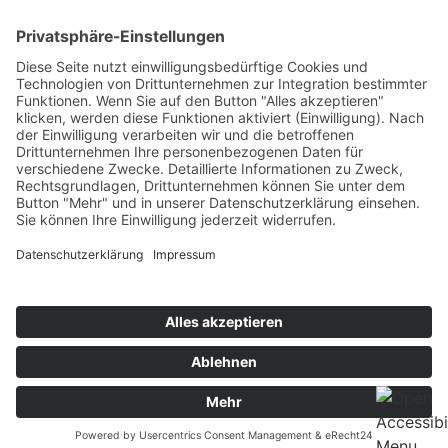
Schlegelstraße 7
90491 Nürnberg
Tel.: +49 - 911 - 95 666 30
sekretariat(at)alchimedus.com
Impressum
Datenschutzerklärung
Barrierefreiheitserklärung
Bildnachweis
AGB Akademie
AGB Unternehmensberatung
© Copyright – Alchimedus
Management GmbH
Design & Code
Kube.studio