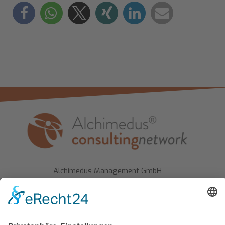
Alchimedus Management GmbH
Schlegelstraße 7
90491 Nürnberg
Tel.: +49 - 911 - 95 666 30
sekretariat(at)alchimedus.com