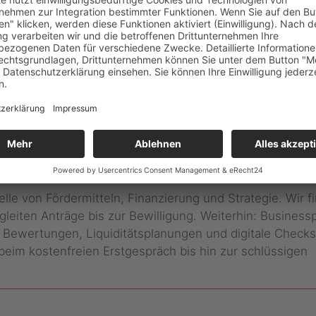
Mein Förderportfolio:
-BAFA
-INQA
-Beratung im Rahmen des Qualifizierungschanc
le von Fördermitteln, Finanzierung und Strategie. Wir 
leiten Anträge bis zur Bewilligung. Weiterhin: Busines
ewertungen, Liquiditätsplanungen und digitale Checks. 
eim kostenfreien Erstgespräch bis hin zur schlüssigen