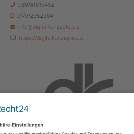
089/41615452
0179/2952304
info@digitalkonzepte.biz
https://digitalkonzepte.biz