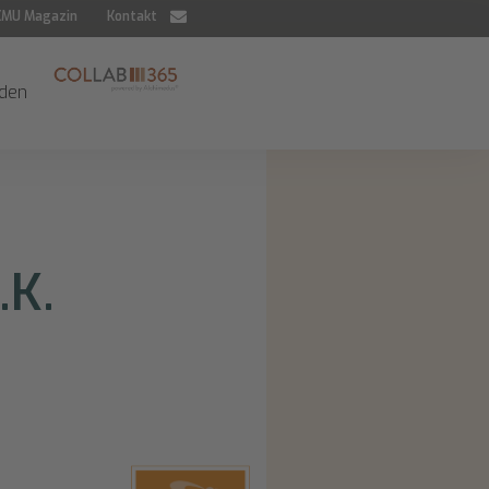
KMU Magazin
Kontakt
rden
.K.