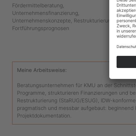
Fördermittelberatung,
Unternehmensfinanzierung,
Unternehmenskonzepte, Restrukturierung,
Fortführungsprognosen
Meine Arbeitsweise:
Beratungsunternehmen für KMU an der Schnittstel
Programme, strukturieren Finanzierungen und beg
Restrukturierung (StaRUG/ESUG), IDW-konforme B
pragmatisch und messbar aufgebaut: beginnend b
Projektdokumentation.