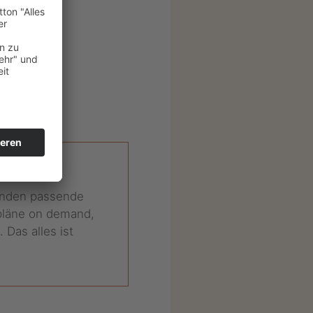
engesetz
finden passende
spläne on demand,
Das alles ist