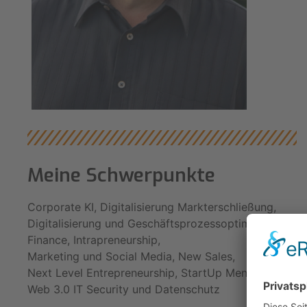
Meine Schwerpunkte
Corporate KI
,
Digitalisierung Markterschließung
,
Digitalisierung und Geschäftsprozessoptimierung
,
Finance
,
Intrapreneurship
,
Marketing und Social Media
,
New Sales
,
Next Level Entrepreneurship
,
StartUp Mentoring
,
Web 3.0 IT Security und Datenschutz