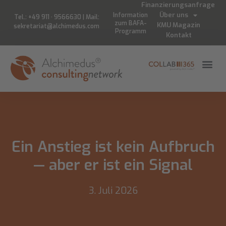
Finanzierungsanfrage
Über uns
Information
Tel.: +49 911 · 9566630 | Mail:
zum BAFA-
KMU Magazin
sekretariat@alchimedus.com
Programm
Kontakt
Ein Anstieg ist kein Aufbruch
— aber er ist ein Signal
3. Juli 2026