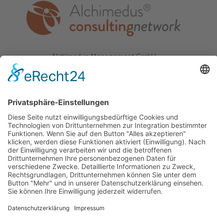
Alchimedus Management GmbH
Schlegelstraße 7
90491 Nürnberg
Tel.: +49 - 911 - 95 666 30
sekretariat(at)alchimedus.com
Impressum
Datenschutzerklärung
Barrierefreiheitserklärung
Bildnachweis
AGB Akademie
AGB Unternehmensberatung