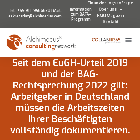
Finanzierungsanfrage
Über uns
Information
Tel.: +49 911 · 9566630 | Mail:
zum BAFA-
KMU Magazin
sekretariat@alchimedus.com
Programm
Kontakt
Seit dem EuGH-Urteil 2019
und der BAG-
Rechtsprechung 2022 gilt:
Arbeitgeber in Deutschland
müssen die Arbeitszeiten
ihrer Beschäftigten
vollständig dokumentieren.